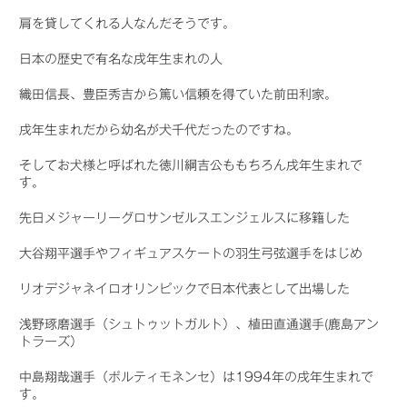
肩を貸してくれる人なんだそうです。
日本の歴史で有名な戌年生まれの人
織田信長、豊臣秀吉から篤い信頼を得ていた前田利家。
戌年生まれだから幼名が犬千代だったのですね。
そしてお犬様と呼ばれた徳川綱吉公ももちろん戌年生まれで
す。
先日メジャーリーグロサンゼルスエンジェルスに移籍した
大谷翔平選手やフィギュアスケートの羽生弓弦選手をはじめ
リオデジャネイロオリンピックで日本代表として出場した
浅野琢磨選手（シュトゥットガルト）、植田直通選手(鹿島アン
トラーズ）
中島翔哉選手（ポルティモネンセ）は1994年の戌年生まれで
す。