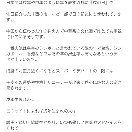
日本では戌年や申年のように年を表す以外に「戌の日」や
先日紹介した「酉の市」など一部で日の記述にも使われていま
す。
中国から伝わった年の数え方で中華系の文化圏ではとても重視
されているそうです。
一番人気は皇帝のシンボルと言われている龍の年で台湾、シン
ガポール、香港などではその年の出生率が高くなるという
デー
タ
が出ています。
旧暦のお正月近くになるとスーパーやデパートの１階には
干支別の運勢や性格判断コーナーが出来て熱心に読む人の姿が
見られます。
戌年生まれの人
このサイト
によれば戌年生まれの人は
誠実・親切・協調性があり、いつも優しい言葉やアドバイスを
くれて