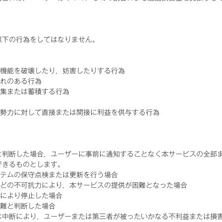
以下の行為をしてはなりません。
の機能を破壊したり，妨害したりする行為
それのある行為
収集または蓄積する行為
的勢力に対して直接または間接に利益を供与する行為
と判断した場合，ユーザーに事前に通知することなく本サービスの全部
できるものとします。
ステムの保守点検または更新を行う場合
などの不可抗力により，本サービスの提供が困難となった場合
故により停止した場合
困難と判断した場合
は中断により，ユーザーまたは第三者が被ったいかなる不利益または損