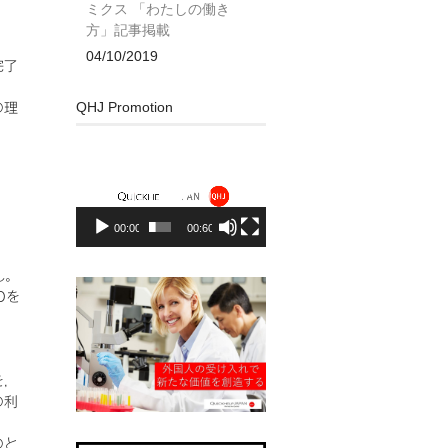
ミクス 「わたしの働き
方」記事掲載
04/10/2019
完了
QHJ Promotion
の理
動
画
プ
レ
00:00
00:60
ー
ヤ
ー
ん。
Dを
を，
の利
のと