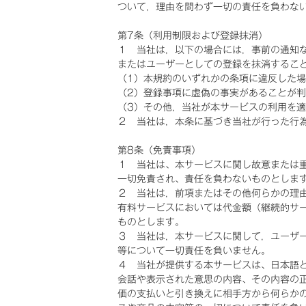
ついて，理由を問わず一切の責任を負わな
第7条（利用制限および登録抹消）
１ 当社は，以下の場合には，事前の通知
またはユーザーとしての登録を抹消するこ
（1）本規約のいずれかの条項に違反した
（2）登録事項に虚偽の事実があることが
（3）その他，当社が本サービスの利用を
２ 当社は，本条に基づき当社が行った行
第8条（免責事項）
１ 当社は、本サービスに関し故意または
一切免責され、責任を負わないものとしま
２ 当社は，前項またはその他何らかの理
有料サービスにおいては代金額（継続的サ
ものとします。
３ 当社は，本サービスに関して，ユーザ
等について一切責任を負いません。
４ 当社が提供する本サービスは、日本語
会話や表示された意思の内容、その内容の
価の支払いと引き換えに相手方から何らか