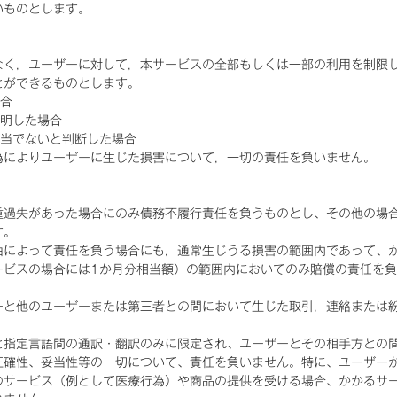
いものとします。
なく，ユーザーに対して，本サービスの全部もしくは一部の利用を制限
とができるものとします。
場合
判明した場合
適当でないと判断した場合
為によりユーザーに生じた損害について，一切の責任を負いません。
重過失があった場合にのみ債務不履行責任を負うものとし、その他の場
す。
由によって責任を負う場合にも，通常生じうる損害の範囲内であって、
ービスの場合には1か月分相当額）の範囲内においてのみ賠償の責任を
ーと他のユーザーまたは第三者との間において生じた取引，連絡または
と指定言語間の通訳・翻訳のみに限定され、ユーザーとその相手方との
正確性、妥当性等の一切について、責任を負いません。特に、ユーザー
のサービス（例として医療行為）や商品の提供を受ける場合、かかるサ