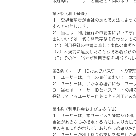
本規約は，ユーザーと当社との間の本サー
第2条（利用登録）
１ 登録希望者が当社の定める方法によっ
するものとします。
２ 当社は，利用登録の申請者に以下の事
由については一切の開示義務を負わないも
（1）利用登録の申請に際して虚偽の事項
（2）本規約に違反したことがある者から
（3）その他，当社が利用登録を相当でな
第3条（ユーザーIDおよびパスワードの管
１ ユーザーは，自己の責任において，本サ
２ ユーザーは，いかなる場合にも，ユーザ
３ 当社は，ユーザーIDとパスワードの組
登録しているユーザー自身による利用とみ
第4条（利用料金および支払方法）
１ ユーザーは，本サービスの登録及び利
当社があらかじめ指定する方法により支払
用の有無にかかわらず、あらかじめ確認さ
２ ユーザーが利用料金の支払を遅滞した