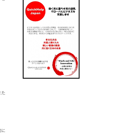
また
害に