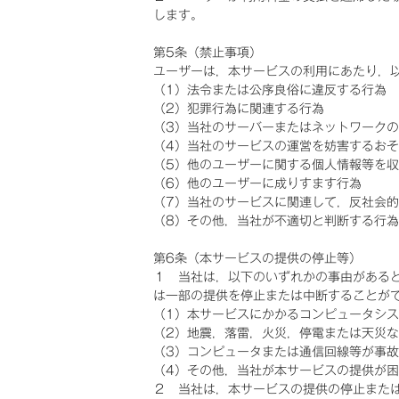
します。
第5条（禁止事項）
ユーザーは，本サービスの利用にあたり，
（1）法令または公序良俗に違反する行為
（2）犯罪行為に関連する行為
（3）当社のサーバーまたはネットワーク
（4）当社のサービスの運営を妨害するお
（5）他のユーザーに関する個人情報等を
（6）他のユーザーに成りすます行為
（7）当社のサービスに関連して，反社会
（8）その他，当社が不適切と判断する行為
第6条（本サービスの提供の停止等）
１ 当社は，以下のいずれかの事由がある
は一部の提供を停止または中断することが
（1）本サービスにかかるコンピュータシ
（2）地震，落雷，火災，停電または天災
（3）コンピュータまたは通信回線等が事
（4）その他，当社が本サービスの提供が
２ 当社は，本サービスの提供の停止また