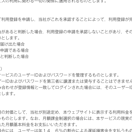
ビスの利用に関わる一切の関係に適用されるものとします。
て利用登録を申請し，当社がこれを承認することによって，利用登録が
由があると判断した場合，利用登録の申請を承認しないことがあり，そ
のとします。
を届け出た場合
の申請である場合
いと判断した場合
理）
ービスのユーザーIDおよびパスワードを管理するものとします。
ーIDおよびパスワードを第三者に譲渡または貸与することはできませ
み合わせが登録情報と一致してログインされた場合には，そのユーザーI
なします。
用の対価として，当社が別途定め，本ウェブサイトに表示する利用料金
うものとします。なお、月額課金制選択の場合には、本サービスの現実
れた月額基本料金をお支払いいただきます。
場合には，ユーザーは年１４．６％の割合による遅延損害金を支払うも