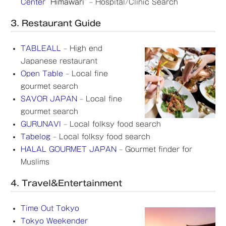
Center
“Himawari”
– Hospital/Clinic Search
3. Restaurant Guide
TABLEALL
– High end
Japanese restaurant
Open Table
– Local fine
gourmet search
SAVOR JAPAN
– Local fine
gourmet search
GURUNAVI
– Local folksy food search
Tabelog
– Local folksy food search
HALAL GOURMET JAPAN
– Gourmet finder for
Muslims
4. Travel&Entertainment
Time Out Tokyo
Tokyo Weekender