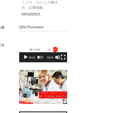
ミクス 「わたしの働き
方」記事掲載
04/10/2019
QHJ Promotion
品種
動
画
日本
プ
レ
00:00
00:60
ー
ヤ
ー