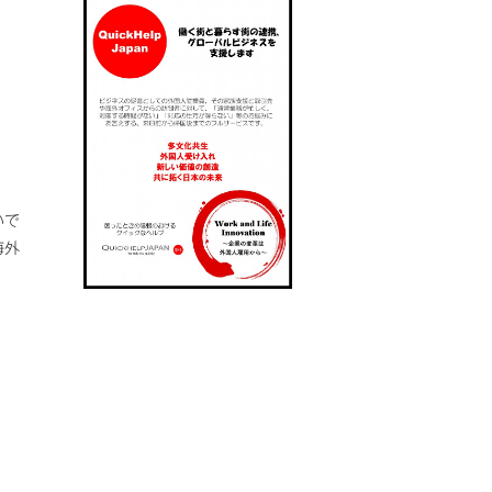
いで
海外