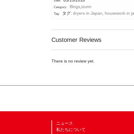
03/15/2018
Blogs
,
izumi
タグ:
dryers in Japan
,
housework in j
Customer Reviews
There is no review yet.
ニュース
私たちについて