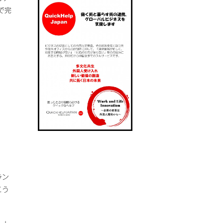
で完
ラン
こう