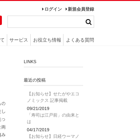
ログイン
新規会員登録
て
サービス
お役立ち情報
よくある質問
LINKS
最近の投稿
【お知らせ】せたがやエコ
ノミックス 記事掲載
もの
09/21/2019
在し
「寿司は江戸前」の由来と
洗っ
は
を両
04/17/2019
傷み
【お知らせ】日経ウーマノ