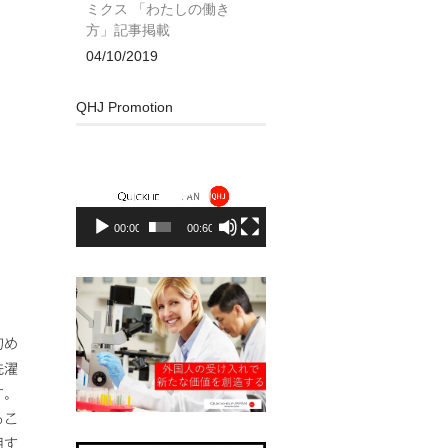
ミクス 「わたしの働き
方」記事掲載
04/10/2019
QHJ Promotion
動
画
プ
レ
00:00
00:60
ー
ヤ
ー
初め
洗濯
す。
るこ
用す