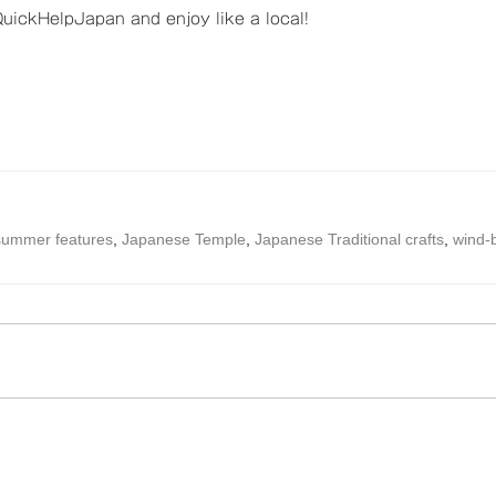
ickHelpJapan and enjoy like a local!
summer features
,
Japanese Temple
,
Japanese Traditional crafts
,
wind-b