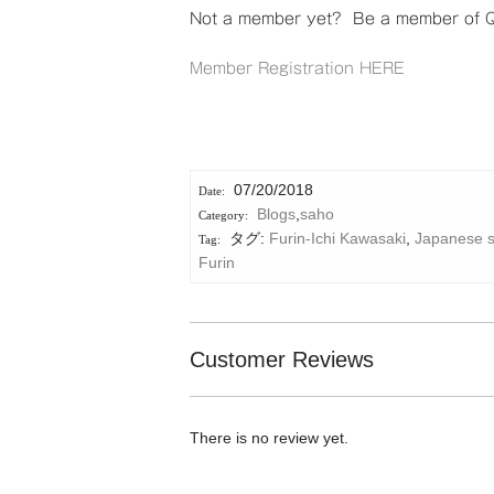
Not a member yet? Be a member of Qu
Member Registration HERE
07/20/2018
Blogs
,
saho
タグ:
Furin-Ichi Kawasaki
,
Japanese 
Furin
Customer Reviews
There is no review yet.