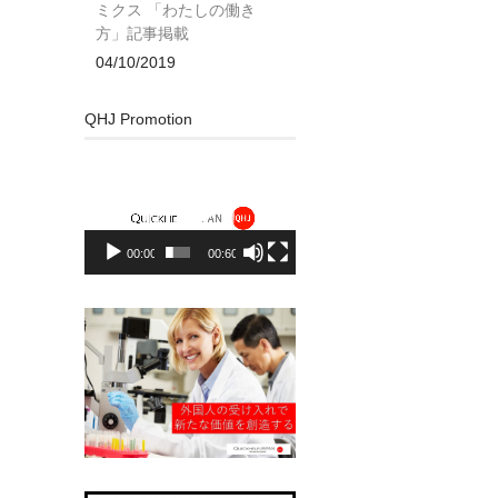
ミクス 「わたしの働き
方」記事掲載
04/10/2019
QHJ Promotion
動
画
プ
レ
00:00
00:60
ー
ヤ
ー
。