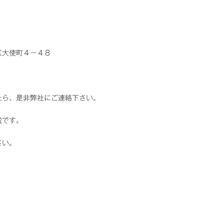
区大使町４－４８
たら、是非弊社にご連絡下さい。
載です。
さい。