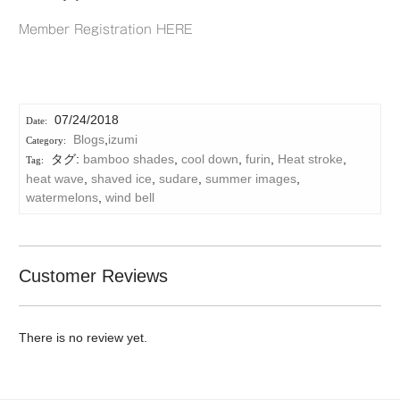
Member Registration HERE
07/24/2018
Blogs
,
izumi
タグ:
bamboo shades
,
cool down
,
furin
,
Heat stroke
,
heat wave
,
shaved ice
,
sudare
,
summer images
,
watermelons
,
wind bell
Customer Reviews
There is no review yet.