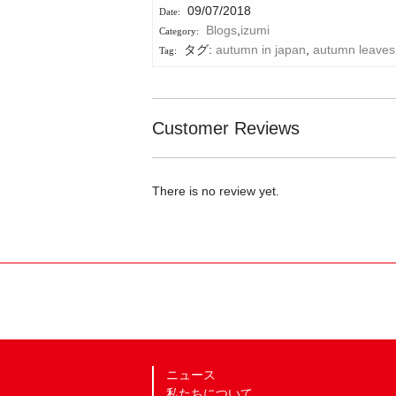
09/07/2018
Blogs
,
izumi
タグ:
autumn in japan
,
autumn leaves
Customer Reviews
There is no review yet.
ニュース
私たちについて