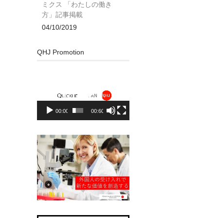
ミクス 「わたしの働き
方」記事掲載
04/10/2019
QHJ Promotion
動
画
プ
レ
00:00
00:60
ー
ヤ
ー