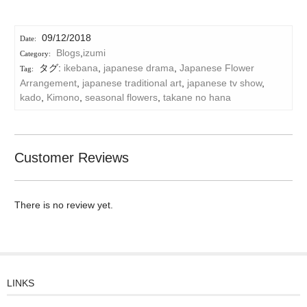
09/12/2018
Blogs
,
izumi
タグ:
ikebana
,
japanese drama
,
Japanese Flower
Arrangement
,
japanese traditional art
,
japanese tv show
,
kado
,
Kimono
,
seasonal flowers
,
takane no hana
Customer Reviews
There is no review yet.
LINKS