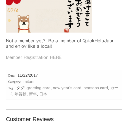
Not a member yet? Be a member of QuickHelpJapn
and enjoy like a local!
Member Registration HERE
11/22/2017
mitani
タグ:
greeting card
,
new year's card
,
seasons card
,
カー
ド
,
年賀状
,
新年
,
日本
Customer Reviews