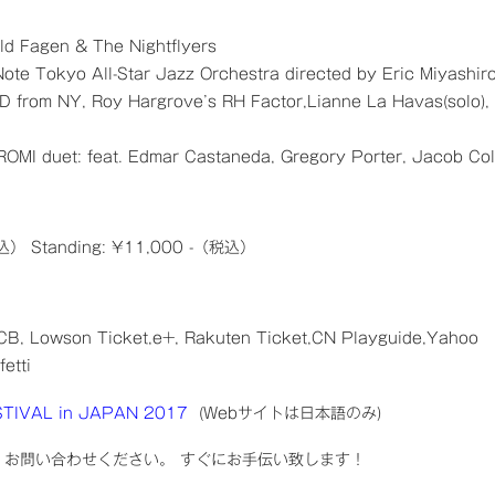
ld Fagen & The Nightflyers
ote Tokyo All-Star Jazz Orchestra directed by Eric Miyashiro
om NY, Roy Hargrove’s RH Factor,Lianne La Havas(solo),
ROMI duet: feat. Edmar Castaneda, Gregory Porter, Jacob Col
込） Standing: ¥11,000 -（税込）
JCB, Lowson Ticket,e+, Rakuten Ticket,CN Playguide,Yahoo
etti
STIVAL in JAPAN 2017
(Webサイトは日本語のみ)
お問い合わせください。 すぐにお手伝い致します！