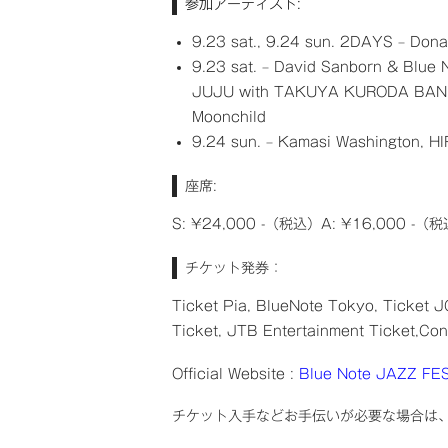
参加アーティスト:
9.23 sat., 9.24 sun. 2DAYS – Dona
9.23 sat. – David Sanborn & Blue N
JUJU with TAKUYA KURODA BAND fr
Moonchild
9.24 sun. – Kamasi Washington, HI
座席:
S: ¥24,000 -（税込）A: ¥16,000 -（税
チケット発券：
Ticket Pia, BlueNote Tokyo, Ticket 
Ticket, JTB Entertainment Ticket,Conf
Official Website :
Blue Note JAZZ FE
チケット入手などお手伝いが必要な場合は、