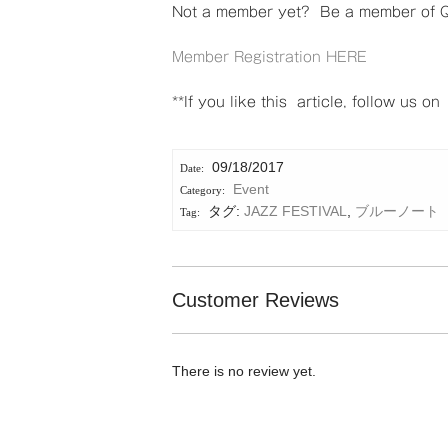
Not a member yet? Be a member of Q
Member Registration HERE
**If you like this article, follow us o
09/18/2017
Event
タグ:
JAZZ FESTIVAL
,
ブルーノート
Customer Reviews
There is no review yet.