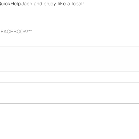
uickHelpJapn and enjoy like a local!
n
FACEBOOK!
**