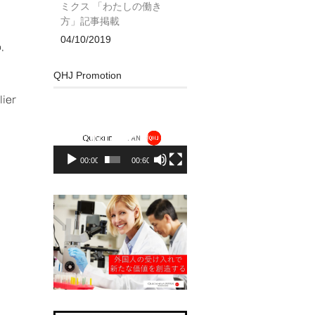
ミクス 「わたしの働き
方」記事掲載
04/10/2019
,
QHJ Promotion
lier
動
画
プ
レ
00:00
00:60
ー
ヤ
ー