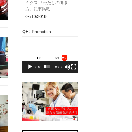
ミクス 「わたしの働き
方」記事掲載
04/10/2019
QHJ Promotion
動
画
プ
レ
00:00
00:60
ー
ヤ
ー