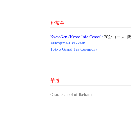
お茶会:
KyotoKan (Kyoto Info Center)
:
Mukojima-Hyakkaen
Tokyo Grand Tea Ceremony
華道:
Ohara School of Ikebana