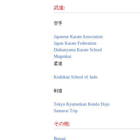
武道:
空手
Japanese Karate Association
Japan Karate Federation
Daikanyama Karate School
Mugenkai
柔道
Kodokan School of Judo
剣道
Tokyo Kyumeikan Kendo Dojo
Samurai Trip
その他:
Bonsai