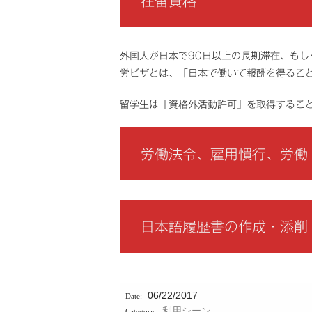
在留資格
外国人が日本で90日以上の長期滞在、も
労ビザとは、「日本で働いて報酬を得ること
留学生は「資格外活動許可」を取得すること
労働法令、雇用慣行、労働
日本語履歴書の作成・添削
06/22/2017
利用シーン