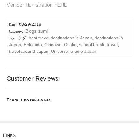
Member Registration HERE
03/29/2018
Blogs
,
izumi
タグ:
best travel destinations in Japan
,
destinations in
Japan
,
Hokkaido
,
Okinawa
,
Osaka
,
school break
,
travel
,
travel around Japan
,
Universal Studio Japan
Customer Reviews
There is no review yet.
LINKS