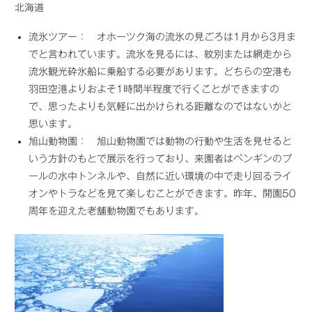
北海道
流氷ツアー： オホーツク海の流氷の見ごろは1月から3月ま
でと言われています。流氷を見るには、紋別または網走から
流氷観光砕氷船に乗船する必要があります。どちらの空港も
羽田空港よりおよそ1時間半程度で行くことができますの
で、思ったよりも気軽に出かけられる距離なのではないかと
思います。
旭山動物園： 旭山動物園では動物の行動や生活を見せると
いう方針のもとで展示を行っており、来園者はペンギンのプ
ールの水中トンネルや、自然に近い環境の中で走り回るライ
オンやトラなどを見て楽しむことができます。昨年、開園50
周年を迎えた老舗動物園でもあります。