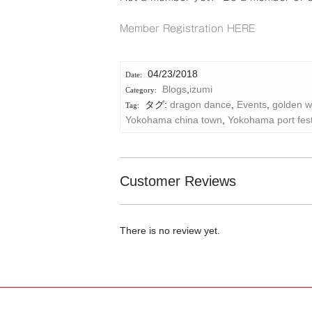
Member Registration HERE
04/23/2018
Blogs
,
izumi
タグ:
dragon dance
,
Events
,
golden 
Yokohama china town
,
Yokohama port fest
Customer Reviews
There is no review yet.