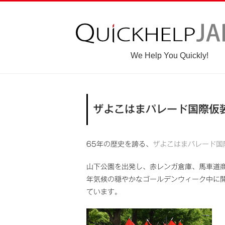
We Help You Quickly!
ザよこはまパレード国際仮装
65年の歴史を誇る、
ザよこはまパレード国
山下公園を出発し、赤レンガ倉庫、馬車道商
年気候の穏やかなゴールデンウィーク中に開
ています。