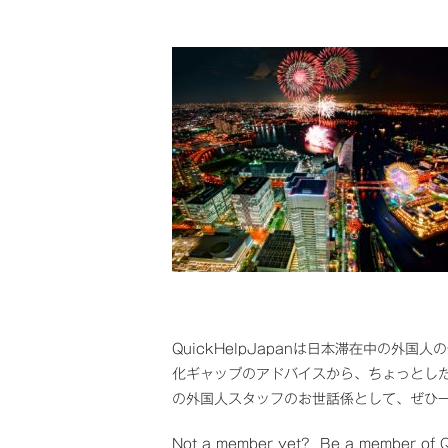
QuickHelpJapanは日本滞在中の
化ギャップのアドバイスから、ちょっとし
の外国人スタッフのお世話係として、ぜひ
Not a member yet? Be a member of Qu