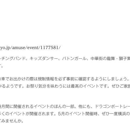
okyo.jp/amuse/event/1177581/
ーチングバンド、キッズダンサー、バトンガール、中華街の龍舞・獅子
す。
お車でお出かけの際は規制情報を必ず事前に確認するようにしましょう
かるようです。お祭り気分を味わうには最高のイベントです。ぜひご家
港月間に開催されるイベントのほんの一部。他にも、ドラゴンボートレ
多くのイベントが開催されます。5月のイベント開催時、ぜひ一度横浜
てみませんか。