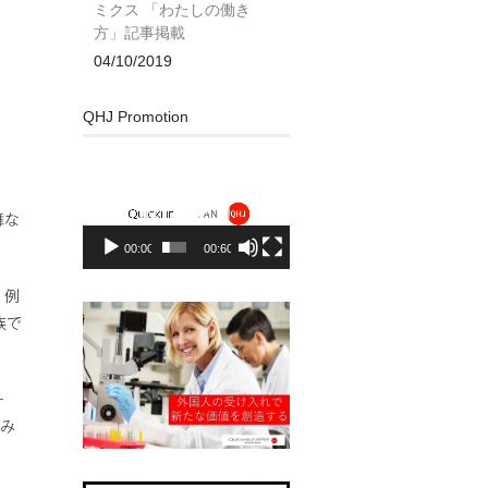
ミクス 「わたしの働き
方」記事掲載
04/10/2019
QHJ Promotion
動
画
プ
舞な
レ
00:00
00:60
ー
ヤ
。例
ー
族で
ー
のみ