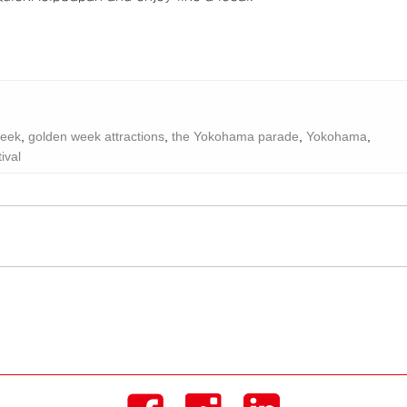
week
,
golden week attractions
,
the Yokohama parade
,
Yokohama
,
ival