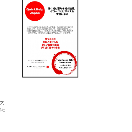
や文
御社