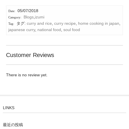
05/07/2018
Blogs
,
izumi
タグ:
curry and rice
,
curry recipe
,
home cooking in japan
,
japanese curry
,
national food
,
soul food
Customer Reviews
There is no review yet.
LINKS
最近の投稿