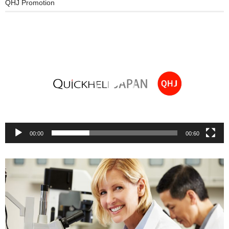
QHJ Promotion
動
画
プ
レ
ー
ヤ
ー
00:00
00:60