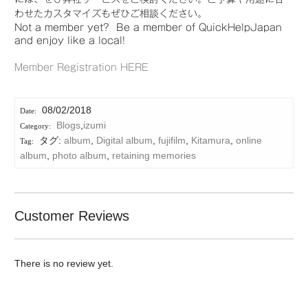
わせたカスタマイズもぜひご相談ください。
Not a member yet? Be a member of QuickHelpJapan
and enjoy like a local!
Member Registration HERE
08/02/2018
Blogs
,
izumi
タグ:
album
,
Digital album
,
fujifilm
,
Kitamura
,
online
album
,
photo album
,
retaining memories
Customer Reviews
There is no review yet.