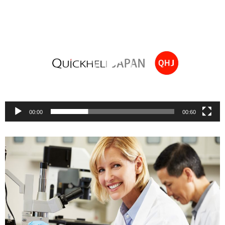
動
画
プ
レ
ー
ヤ
ー
00:00
00:60