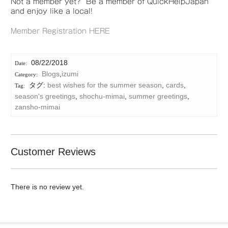
Not a member yet? Be a member of QuickHelpJapan
and enjoy like a local!
Member Registration HERE
08/22/2018
Blogs
,
izumi
タグ:
best wishes for the summer season
,
cards
,
season's greetings
,
shochu-mimai
,
summer greetings
,
zansho-mimai
Customer Reviews
There is no review yet.