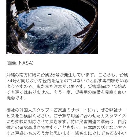
(画像: NASA)
沖縄の南方に既に台風25号が発生しています。こちらも、台風
24号と同じような経路を辿るのではないかと話す専門家もいる
ようですので、まだまだ注意が必要です。災害準備はいつ始め
ても遅くはありません。もう一度、災害用の準備を見直す良い
機会です。
御社の外国人スタッフ・ご家族のサポートには、ぜひ弊社サー
ビスをご検討ください。ご予算や用途に合わせたカスタマイズ
にも柔軟に対応させて頂きます。特に災害関連の準備は、自治
体との確認事項が発生することもあり、日本語の話せない方で
すと戸惑いもあろうかと思います。皆さまに少しでもご安心い