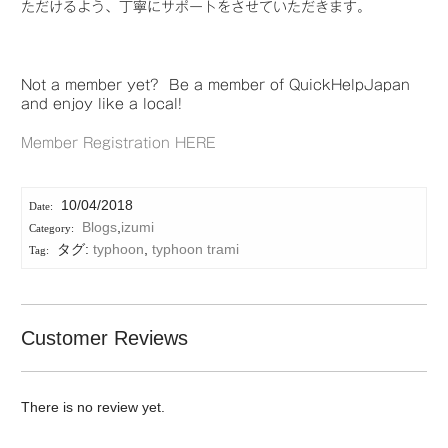
ただけるよう、丁寧にサポートをさせていただきます。
Not a member yet? Be a member of QuickHelpJapan
and enjoy like a local!
Member Registration HERE
10/04/2018
Blogs
,
izumi
タグ:
typhoon
,
typhoon trami
Customer Reviews
There is no review yet.