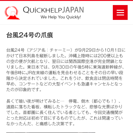
We Help You Quickly!
台風24号の爪痕
台風24号（アジア名：チャーミー）が9月29日から10月1日に
かけて日本列島を縦断しました。沖縄上陸時には200便以上も
の空の便が欠航となり、翌日には関西国際空港が完全閉鎖とな
りました。東日本では、9月30日の午後5時に東海道新幹線が、
午後8時にJR在来線の運転を見合わせることをその日の早い段
階から決定されていました。これをうけ、飲食店は閉店時間を
早め、コンサートなどの大型イベントも急遽キャンセルとなっ
たのが印象的です。
長くて暗い夜が明けてみると… 停電、倒木（都心でも！）、
道路に落ちた看板、横転したトラックなど、悲惨な光景ばかり
でした。首都圏に長く住んでいる者としても、今回交通機関が
とった対応は初めて目にするものでしたが、これは間違ってい
なかったんだ、と痛感した次第です。