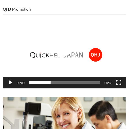
QHJ Promotion
動
画
プ
レ
ー
ヤ
ー
00:00
00:60