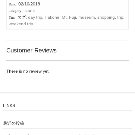
02/16/2018
izumi
タグ:
day trip
,
Hakone
,
Mt. Fuji
,
museum
,
shopping
,
trip
,
weekend trip
Customer Reviews
There is no review yet.
LINKS
最近の投稿