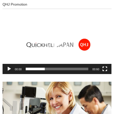
QHJ Promotion
動
画
プ
レ
ー
ヤ
ー
00:00
00:60