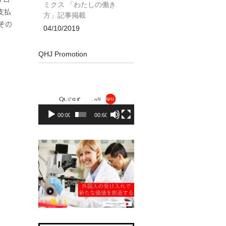
ミクス 「わたしの働き
支払
方」記事掲載
その
04/10/2019
QHJ Promotion
動
画
プ
レ
00:00
00:60
ー
ヤ
ー