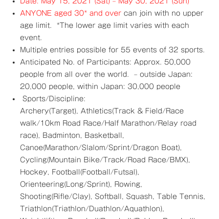
Date: May 15, 2021 (Sat) – May 30, 2021 (Sun)
ANYONE a
ged 30* and over
can join with no upper
age limit. *The lower age limit varies with each
event.
Multiple entries possible for 55 events of 32 sports.
Anticipated No. of Participants: Approx. 50,000
people from all over the world. – outside Japan:
20,000 people, within Japan: 30,000 people
Sports/Discipline:
Archery(Target), Athletics(Track & Field/Race
walk/10km Road Race/Half Marathon/Relay road
race), Badminton, Basketball,
Canoe(Marathon/Slalom/Sprint/Dragon Boat),
Cycling(Mountain Bike/Track/Road Race/BMX),
Hockey, Football(Football/Futsal),
Orienteering(Long/Sprint), Rowing,
Shooting(Rifle/Clay), Softball, Squash, Table Tennis,
Triathlon(Triathlon/Duathlon/Aquathlon),