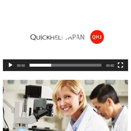
動
画
プ
レ
ー
ヤ
ー
00:00
00:60