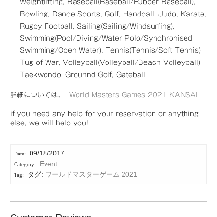
Weightlifting, Baseball(Baseball/Rubber Baseball),
Bowling, Dance Sports, Golf, Handball, Judo, Karate,
Rugby Football, Sailing(Sailing/Windsurfing),
Swimming(Pool/Diving/Water Polo/Synchronised
Swimming/Open Water), Tennis(Tennis/Soft Tennis)
Tug of War, Volleyball(Volleyball/Beach Volleyball),
Taekwondo, Grounnd Golf, Gateball
詳細については、
World Masters Games 2021 KANSAI
if you need any help for your reservation or anything
else, we will help you!
09/18/2017
Event
タグ:
ワールドマスターゲーム 2021