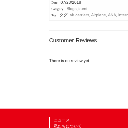
07/23/2018
Blogs
,
izumi
タグ:
air carriers
,
Airplane
,
ANA
,
intern
Customer Reviews
There is no review yet.
ニュース
私たちについて