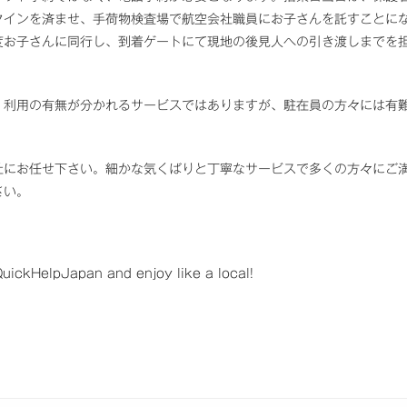
クインを済ませ、手荷物検査場で航空会社職員にお子さんを託すことに
度お子さんに同行し、到着ゲートにて現地の後見人への引き渡しまでを
、利用の有無が分かれるサービスではありますが、駐在員の方々には有
社にお任せ下さい。細かな気くばりと丁寧なサービスで多くの方々にご
さい。
ickHelpJapan and enjoy like a local!