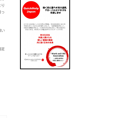
なり
担っ
難い
満足