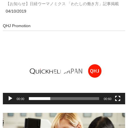
【お知らせ】日経ウーマノミクス 「わたしの働き方」記事掲載
04/10/2019
QHJ Promotion
動
画
プ
レ
ー
ヤ
ー
00:00
00:60